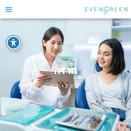
חרדה
דף הבית
»
חרדה