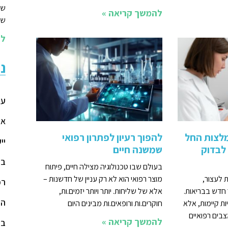
שי
להמשך קריאה »
שמ
לה
נ
עמ
או
מלצות החל
להפוך רעיון לפתרון רפואי
יי
וב לבדוק
שמשנה חיים
בד
בעולם שבו טכנולוגיה מצילה חיים, פיתוח
זדמנות לעצור,
מוצר רפואי הוא לא רק עניין של חדשנות –
רפ
חדש בבריאות.
אלא של שליחות. יותר ויותר יזמים.ות,
הר
ת קיימות, אלא
חוקרים.ות ורופאים.ות מבינים היום
צבים רפואיים
להמשך קריאה »
בל