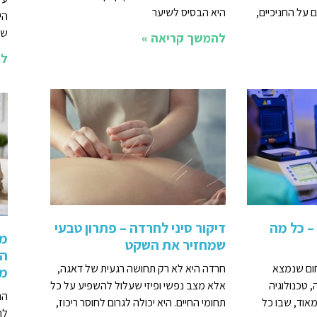
ם על החניכיים,
היא הבסיס לשיער
הי
שא
להמשך קריאה »
לה
– כל מה
דיקור סיני לחרדה – פתרון טבעי
מה
שמחזיר את השקט
הת
חום שנמצא
חרדה היא לא רק תחושה רגעית של דאגה,
מת
 טכנולוגיה
אלא מצב נפשי ופיזי שעלול להשפיע על כל
הר
מאוד, שבו כל
תחומי החיים. היא יכולה לגרום לחוסר ריכוז,
לה