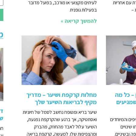
ת עם אחריות
לעיתים מקצועי או מורכב, בפועל מדובר
 –
בפעילות גופנית
להמשך קריאה »
מ
 – כל מה
מחלות קרקפת ושיער – מדריך
מגיעים
מקיף לבריאות השיער שלך
די
שיער בריא ומטופח נחשב לסמל של חיוניות
שי
פים והמיוחדים
ואסתטיקה, אך ברגע שהקרקפת נפגעת,
 שינויים
השיער עלול לאבד מהחוזק, מהברק
חר
ה ובשיניים.
ומהצפיפות שלו. למעשה, קרקפת בריאה
על