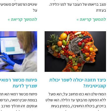
מצב בריאותו של העובר עוד לפני הלידה.
שינויים הורמונליים משפיעי
בעזרת
על
להמשך קריאה »
להמשך קריאה »
כיצד תזונה יכולה לשפר יכולת
פיתוח מכשור רפואי 
קוגניטיבית?
שצריך לדעת
המוח שלנו הוא כמו מחשב על; הוא פועל
פיתוח מכשור רפואי הוא ת
ללא הפסקה מהבוקר עד הלילה. הוא שולט
בצומת שבין רפואה, הנדסה,
בזיכרון, ביכולת החשיבה, בפתרון בעיות
ועסקים. זהו תהליך מורכב 