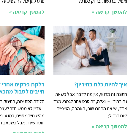
ואפילו ברגשות. בדיוק כמו כל
פרט קטן יכול להשפיע על א
להמשך קריאה »
להמשך קריאה »
איך להיות כלה בהיריון?
דלקת פרקים אחרי ל
חייבים לסבול מהכא
חתונה זה מרגש, אין מה לדבר. אבל כשאת
גם בהיריון – וואלה, זה סרט אחר לגמרי. מצד
הלידה הסתיימה, התינוק בי
אחד, יש את ההתרגשות, האהבה, הציפייה
– עדיין לא ממש חזר לעצמ
ליום הגדול;
מהשינויים צפויים, כמו עייפ
חוסר שינה. אבל כשכאב ה
להמשך קריאה »