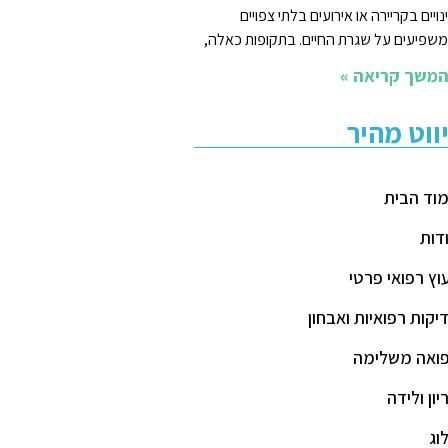
נויים בקריירה או אירועים בלתי צפויים
שפיעים על שגרת החיים. בתקופות כאלה,
משך קריאה »
יווט מהיר
וד הבית
דות
עוץ רפואי פרטי
יקות רפואיות ואבחון
ואה משלימה
יון ולידה
וג