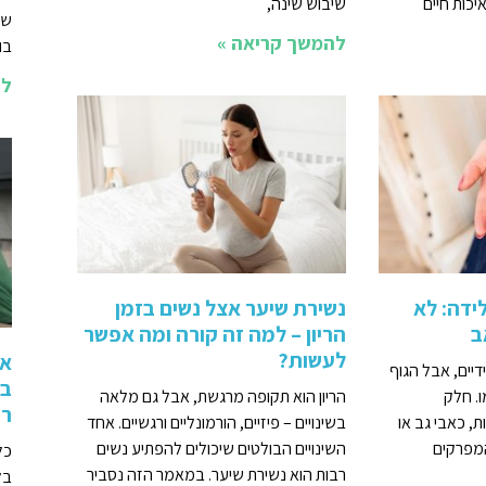
יכות חיים
שיבוש שינה,
שא
להמשך קריאה »
בו
לה
ידה: לא
נשירת שיער אצל נשים בזמן
ב
הריון – למה זה קורה ומה אפשר
לעשות?
אי
דיים, אבל הגוף
בז
ו. חלק
הריון הוא תקופה מרגשת, אבל גם מלאה
רו
ות, כאבי גב או
בשינויים – פיזיים, הורמונליים ורגשיים. אחד
מפרקים
השינויים הבולטים שיכולים להפתיע נשים
כל
רבות הוא נשירת שיער. במאמר הזה נסביר
בל