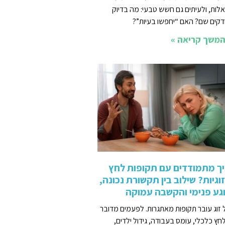
לות, ולעיתים גם חשש טבעי: מה בדיוק
דקים שם? האם “יחפשו בעיות”?
משך קריאה »
ך מתמודדים עם תקופות לחץ
וגיות? שילוב בין תקשורת נכונה,
גע פנימי והקשבה עמוקה
 זוג עובר תקופות מאתגרות. לפעמים מדובר
חץ כלכלי, עומס בעבודה, גידול ילדים,