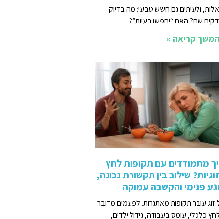
לות, ולעיתים גם חשש טבעי: מה בדיוק
דקים שם? האם “יחפשו בעיות”?
משך קריאה »
ך מתמודדים עם תקופות לחץ
וגיות? שילוב בין תקשורת נכונה,
גע פנימי והקשבה עמוקה
 זוג עובר תקופות מאתגרות. לפעמים מדובר
חץ כלכלי, עומס בעבודה, גידול ילדים,