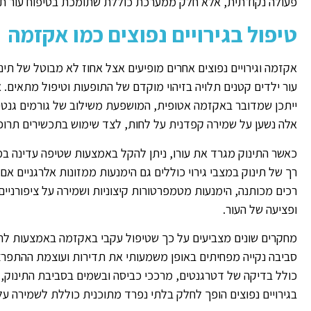
פעולה נקודתית, אלא חלק ממערכת כוללת שתומכת בטיפוח עור תינוק
טיפול בגירויים נפוצים כמו אקזמה
אקזמה וגירויים נפוצים אחרים מופיעים אצל אחוז לא מבוטל של תינו
עור ילדים קטנים תלויה בזיהוי מוקדם של התופעות וטיפול מתאים. 
ייתכן שמדובר באקזמה אטופית, המושפעת משילוב של גורמים גנטיים
אלה נשען על שמירה קפדנית על לחות, לצד שימוש בתכשירים תרופ
כאשר התינוק מגרד את עורו, ניתן להקל באמצעות שטיפה עדינה במי
רך של תינוק במצבי גירוי כוללים גם הימנעות ממזונות אלרגניים 
רכים מכותנה, הימנעות מטמפרטורות קיצוניות ושמירה על ציפורניי
ופציעה של העור.
מחקרים שונים מצביעים על כך שטיפול עקבי באקזמה באמצעות לחות
סביבה נקייה מפחיתים באופן משמעותי את תדירות ועוצמת ההתפרצוי
כולל בדיקה של דטרגנטים, מרככי כביסה ובשמים בסביבת התינוק, ו
בגירויים נפוצים הופך לחלק בלתי נפרד מתוכנית כוללת לשמירה על 