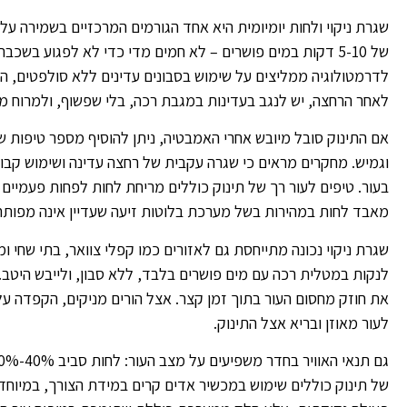
שגרת ניקוי ולחות יומיומית היא אחד הגורמים המרכזיים בשמירה על
של 5-10 דקות במים פושרים – לא חמים מדי כדי לא לפגוע ב
לדרמטולוגיה ממליצים על שימוש בסבונים עדינים ללא סולפטים, המנק
לאחר הרחצה, יש לנגב בעדינות במגבת רכה, בלי שפשוף, ולמרוח מ
אם התינוק סובל מיובש אחרי האמבטיה, ניתן להוסיף מספר טיפות ש
וגמיש. מחקרים מראים כי שגרה עקבית של רחצה עדינה ושימוש קבו
בעור. טיפים לעור רך של תינוק כוללים מריחת לחות לפחות פעמיים 
מאבד לחות במהירות בשל מערכת בלוטות זיעה שעדיין אינה מפותח
שגרת ניקוי נכונה מתייחסת גם לאזורים כמו קפלי צוואר, בתי שחי 
לנקות במטלית רכה עם מים פושרים בלבד, ללא סבון, ולייבש היטב
את חוזק מחסום העור בתוך זמן קצר. אצל הורים מניקים, הקפדה על 
לעור מאוזן ובריא אצל התינוק.
של תינוק כוללים שימוש במכשיר אדים קרים במידת הצורך, במיוחד ב