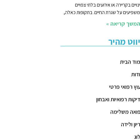
נויים בקריירה או אירועים בלתי צפויים
שפיעים על שגרת החיים. בתקופות כאלה,
משך קריאה »
יווט מהיר
וד הבית
דות
עוץ רפואי פרטי
יקות רפואיות ואבחון
ואה משלימה
יון ולידה
וג