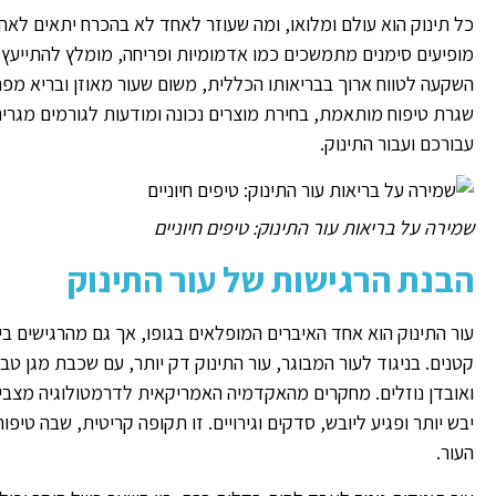
כל תינוק הוא עולם ומלואו, ומה שעוזר לאחד לא בהכרח יתאים לאח
מופיעים סימנים מתמשכים כמו אדמומיות ופריחה, מומלץ להתייעץ עם
השקעה לטווח ארוך בבריאותו הכללית, משום שעור מאוזן ובריא מפחי
שגרת טיפוח מותאמת, בחירת מוצרים נכונה ומודעות לגורמים מגרים,
עבורכם ועבור התינוק.
שמירה על בריאות עור התינוק: טיפים חיוניים
הבנת הרגישות של עור התינוק
עור התינוק הוא אחד האיברים המופלאים בגופו, אך גם מהרגישים ביו
קטנים. בניגוד לעור המבוגר, עור התינוק דק יותר, עם שכבת מגן ט
ואובדן נוזלים. מחקרים מהאקדמיה האמריקאית לדרמטולוגיה מצביעי
יבש יותר ופגיע ליובש, סדקים וגירויים. זו תקופה קריטית, שבה טי
העור.