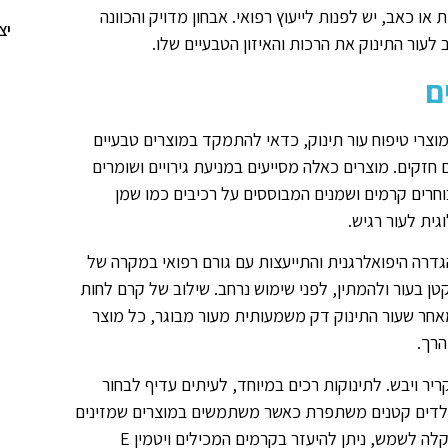
כאב, יש לפנות לייעוץ רפואי. אבחון מדויק והכוונה
יצ
לעור התינוק את הרכות והאיזון הטבעיים שלו.
ם
מוצרי טיפוח עור תינוק, כדאי להתמקד במוצרים טבעיים
 חזקים. מוצרים כאלה מסייעים במניעת גירויים ושומרים
בוחרים קרמים ושמנים המבוססים על רכיבים כמו שמן
ית לעור רגיש.
הגדרה היפואלרגנית והתייעצות עם גורם רפואי במקרה של
ן בעור ולהמתין, לפני שימוש נרחב. שילוב של קרם לחות
אחר שעור התינוק דק משמעותית מעור מבוגר, כל מוצר
הרך.
ר ויבש. לתינוקות רכים במיוחד, לעיתים עדיף לבחור
ר ילדים קטנים משתפרת כאשר משתמשים במוצרים שמזינים
את העור, ולא רק מכסים אותו בשכבה שומנית. במקרים של חשיפה קלה לשמש, ניתן להיעזר בקרמים המכילים ויטמין E