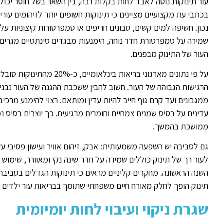
עור תינוקות נוטה לאבד לחות בקלות רבה, בין השאר בשל חוסר יכולת
בכתבי עת מקצועיים מציינים כי תינוקות חשופים יותר לזיהומים עו
נכון. חשיפה למים קשים, סבונים חריפים או טמפרטורות קיצוניות על
שמירה על טמפרטורת חדר נוחה, הימנעות מבגדים סינתטיים מגרים
העור של התינוק מבפנים.
על פי נתונים מארגוני בריאות
הרגישות הגבוהה של העור. חשוב להבין ששכבת ההגנה של העור נבנית
ממגבונים ועד קרם גוף חייב להיות עדין ומותאם. רצוי להימנע מרכיב
עדינים על בסיס שמנים צמחיים וחומרים מרגיעים. כך יוצרים בסיס נכ
ממושכת בהמשך.
גם לסביבה יש השפעה משמעותית: אבק, זיהום אוויר ועישון פסיבי עלו
לעור רך של תינוק כוללים שמירה על חדר שינה נקי ומאוורר, שימוש 
השנה הראשונה. מחקרים קליניים מראים כי תינוקות הגדלים בסביבה נ
תינוק הופך לחלק מאורח חיים משפחתי שתומך בבריאות עור ילדים ק
שגרת ניקוי ועיבוי לחות יומיומית