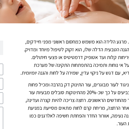
. מרגע הלידה הוא משמש כמחסום ראשוני מפני חיידקים,
הגנה הטבעית הדלה שלו, הוא זקוק לטיפול מיוחד ומדויק.
ריחות קלות ועד אטופיק דרמטיטיס או פצעי חיתולים.
 על אי נוחות ותמיכה בהתפתחות התקינה של מערכת
, עם דגש על ניקוי עדין, שמירה על לחות והגנה יומיומית.
ניגוד לעור מבוגרים, עור התינוק דק בהרבה ומכיל פחות
שומן טבעי, מה שהופך אותו לפגיע יותר ליובש ולגירויים. מחקרים מצביעים על כך שכ-20% מהתינוקות סובלים מבעיות עור
 מהחודשים הראשונים. רחצה צריכה להיות קצרה ועדינה,
 לאחר הרחצה, מריחת קרם לחות מתאים מסייעת במניעת
ה נעימה, אוורור החדר והפחתת חשיפה לאלרגנים כמו
העור.