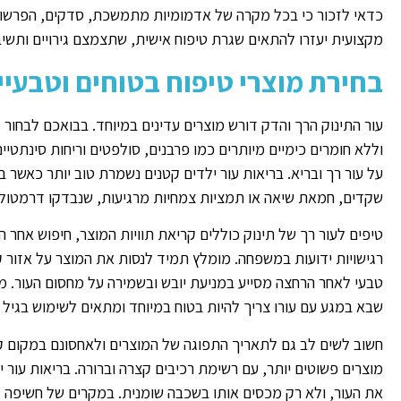
כדאי לזכור כי בכל מקרה של אדמומיות מתמשכת, סדקים, הפרשות או 
מקצועית יעזרו להתאים שגרת טיפוח אישית, שתצמצם גירויים ותשיב 
בחירת מוצרי טיפוח בטוחים וטבעיי
עור התינוק הרך והדק דורש מוצרים עדינים במיוחד. בבואכם לבחור 
וללא חומרים כימיים מיותרים כמו פרבנים, סולפטים וריחות סינתטיים
על עור רך ובריא. בריאות עור ילדים קטנים נשמרת טוב יותר כאשר 
שקדים, חמאת שיאה או תמציות צמחיות מרגיעות, שנבדקו דרמטולוג
טיפים לעור רך של תינוק כוללים קריאת תוויות המוצר, חיפוש אחר 
רגישויות ידועות במשפחה. מומלץ תמיד לנסות את המוצר על אזור קט
טבעי לאחר הרחצה מסייע במניעת יובש ובשמירה על מחסום העור. מ
שבא במגע עם עורו צריך להיות בטוח במיוחד ומתאים לשימוש בגיל 
חשוב לשים לב גם לתאריך התפוגה של המוצרים ולאחסונם במקום קרי
מוצרים פשוטים יותר, עם רשימת רכיבים קצרה וברורה. בריאות עו