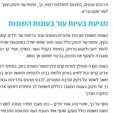
ורכיבים מגינים, בהתאם להמלצת רופא. כך, טיפוח עור תינוק הופך
לעור שקט ובריא.
מניעת בעיות עור בעונות השונות
העונות השונות מציבות אתגרים מגוונים עבור בריאות עור ילדים קטנ
בקיץ, טיפוח עור תינוק כולל הגנה מפני שמש ישירה באמצעות שהייה 
להסיר זיעה ולמנוע גירויים, במיוחד בקפלי העור. בחורף, אוויר קר ו
מוגברת ולעטוף את התינוק בביגוד מחמם אך נושם.
בעונה הקרה מומלץ למרוח קרם מזין מספר פעמים ביום, במיוחד ל
אדים קרים יכול לסייע באיזון הלחות בבית ולהפחית תחושת יובש. בא
חשוב לשמור על ניקיון סביבת המגורים, לכבס מצעים בתדירות גבוהה
רך של תינוק בעונות המעבר כוללים תשומת לב מיוחדת לסימני אדמ
במקרה הצורך.
נוסף על כך, שינויי מזג אוויר חדים – כמו מעבר מחדר ממוזג לחוץ ח
השנה השונות כולל מעקב שוטף אחר תגובת העור והתאמת התכשירים