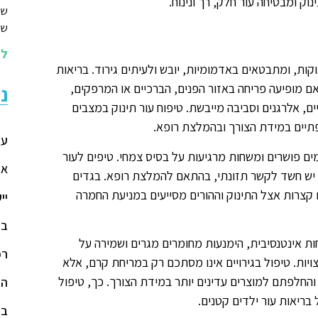
 ומבטיחה עור חלק, רך ונינוח.
שי
שמ
לה
קות, ומתבטאים באדמומיות, יובש ולעיתים גירוד. בריאות
אם מופיעה פריחה באזור הפנים, הברכיים או המרפקים,
נ
, אלרגנים וסביבה מייבשת. טיפוח עור תינוק במצבים
תיים במידת הצורך ובהמלצת רופא.
עמ
ם פושרים ומשחות מרגיעות על בסיס צמחי. טיפים לעור
או
אם יש חשד לקשר תזונתי, בהתאם להמלצת רופא. בגדים
ם קצרות אצל התינוק וההורים מסייעים במניעת החמרה
יי
בד
 אינטנסיבית, הימנעות מחומרים מגרים ושמירה על
רפ
ות. טיפול בגירויים אינו מסתכם רק במריחת קרם, אלא
החלפתם למוצרים עדינים יותר במידת הצורך. כך, טיפול
הר
בריאות עור ילדים קטנים.
בל