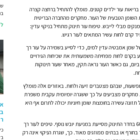
שא
 בריאות עור ילדים קטנים. מומלץ להתחיל ברחצה קצרה
בו
שכבת השומן הטבעית של העור. מחקרים מהחברה הבריטית
לה
ים מבלי לייבש. טיפוח עור תינוק מתחיל בניקוי עדין:
יד קרם לחות עשיר המתאים לעור רגיש.
ל שמן אמבטיה עדין למים, כדי לסייע בשמירה על עור רך
ע בקרם לחות מפחיתה משמעותית את שכיחות הגירויים
ביום, גם כאשר העור נראה תקין, מאחר שעור תינוקות
ת.
ומפשעות, שבהם מצטברים זיעה ולחות. באזורים אלה מומלץ
. מחקרים מצביעים על כך ששגרה יומיומית עקבית משפרת
תזונה עשירה בחומצות שומן חיוניות יכולה לתרום אף היא
אי
בז
רו
גם תנאי האוויר בחדר משפיעים על מצב העור: לחות סביב 40%-60% בחדר התינוק מסייעת במניעת יובש נוסף. טיפים לעור רך
כל
חורף או בבתים ממוזגים מאוד. כך, שגרת הניקוי אינה רק
בל