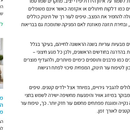
 לשמור על איזון הידרוליפידי יציב. מחקרים שפורסמו
הי
ריים כמו דלקות חיתולים או אקזמה כאשר אינם מטופלים
שא
ולה להחמיר את המצב. טיפים לעור רך של תינוק כוללים
לה
, ובחירת תזונה מאוזנת לאם המניקה שתומכת גם בבריאות
 בינלאומיים, כ-20% מהתינוקות סובלים מבעיות עוריות בשנה הראשונה לחייהם, בעיקר בגלל
 בהדרגה בחודשים הראשונים, ולכן כל מגע חיצוני –
ים כמו פרבנים ותוספים כימיים מיותרים, ולהעדיף מוצרים
ון לטיפוח עור תינוק, המפחית סיכוי לפתח רגישות
לים להגביר גירויים, במיוחד אצל ילדים קטנים. טיפים
מבוקר במיזוג אוויר והימנעות מחשיפה ישירה לשמש בחצי
מה
קייה ומוגנת מפתחים מחסום עור חזק יותר. כך, טיפוח עור
הת
טנים לאורך זמן.
מת
הר
לה