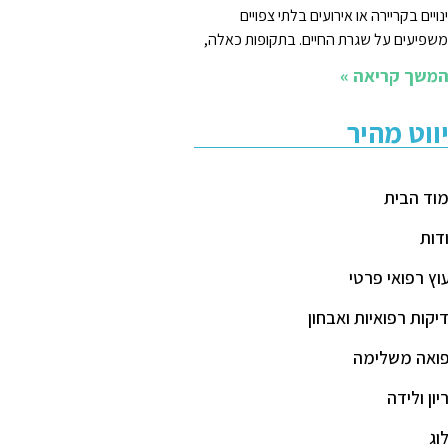
נויים בקריירה או אירועים בלתי צפויים
שפיעים על שגרת החיים. בתקופות כאלה,
משך קריאה »
יווט מהיר
וד הבית
דות
עוץ רפואי פרטי
יקות רפואיות ואבחון
ואה משלימה
יון ולידה
וג