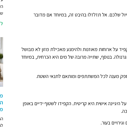
הי
שא
ול שלכם. אל תזלזלו בהיבט זה, במיוחד אם מדובר
לה
פיד על ארוחות מאוזנות ולהימנע מאכילת מזון לא מבושל
וגרנולה. בנוסף, שתייה מרובה של מים היא הכרחית, במיוחד
ספק מענה לכל המשתתפים ומותאם לתנאי השטח.
מה
הת
 היגיינה אישית היא קריטית. הקפידו לשטוף ידיים באופן
מת
ה.
הר
גירויים בעור.
לה