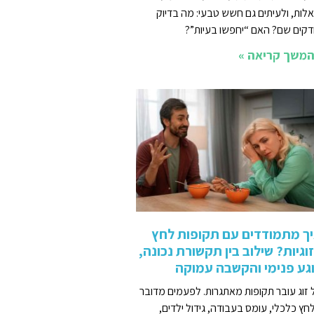
לות, ולעיתים גם חשש טבעי: מה בדיוק
דקים שם? האם “יחפשו בעיות”?
משך קריאה »
ך מתמודדים עם תקופות לחץ
וגיות? שילוב בין תקשורת נכונה,
גע פנימי והקשבה עמוקה
 זוג עובר תקופות מאתגרות. לפעמים מדובר
חץ כלכלי, עומס בעבודה, גידול ילדים,