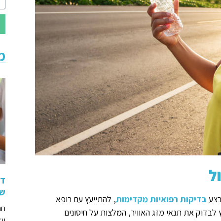
מ
ל
די
שי
לבצע
בדיקות רפואיות מקדימות
, להתייעץ עם רופא
חר
לבדוק את תנאי מזג האוויר, המלצות על חיסונים
על