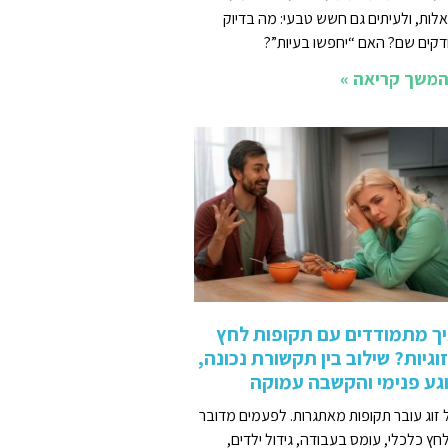
לות, ולעיתים גם חשש טבעי: מה בדיוק
דקים שם? האם “יחפשו בעיות”?
משך קריאה »
ך מתמודדים עם תקופות לחץ
וגיות? שילוב בין תקשורת נכונה,
גע פנימי והקשבה עמוקה
 זוג עובר תקופות מאתגרות. לפעמים מדובר
חץ כלכלי, עומס בעבודה, גידול ילדים,