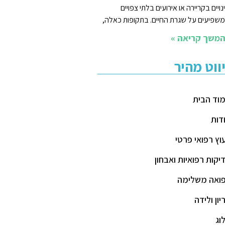
נויים בקריירה או אירועים בלתי צפויים
שפיעים על שגרת החיים. בתקופות כאלה,
משך קריאה »
יווט מהיר
וד הבית
דות
עוץ רפואי פרטי
יקות רפואיות ואבחון
ואה משלימה
יון ולידה
וג