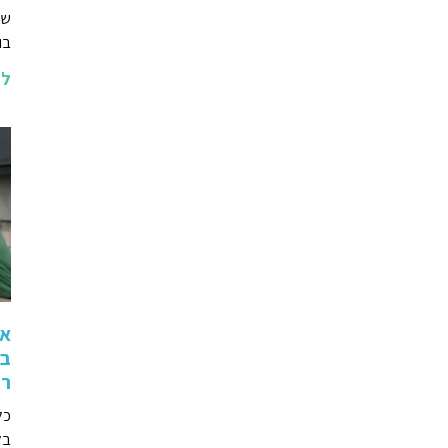
שא
בו
לה
אי
בז
רו
כל
בל