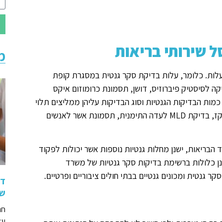
 שירותי בריאות
מ
עלות. כלומר, עלות בדיקת סקר גנטית במסגרת קופת
קה לסיסטיק פיברוזיס, דושן, תסמונת כרומוזום איקס
SLO, תלסמיה, טיי זקס ועוד. כמות הבדיקות הגנטיות וסוג הבדיקות עליהן ממליצים תלוי
במוצא העדתי של שני בני הזוג, כמו למשל בדיקת CGD ליהדות קווקז, בדיקת MLD לעדה התימנית, תסמונת אשר לאנשים
בריאות, ישנן מחלות גנטיות נוספות אשר יכולות לפקוד
ינן כלולות ברשימת בדיקות סקר גנטיות של משרד
 גנטית ומכונים גנטיים בבתי חולים ציבוריים ופרטיים.
די
שי
חר
על