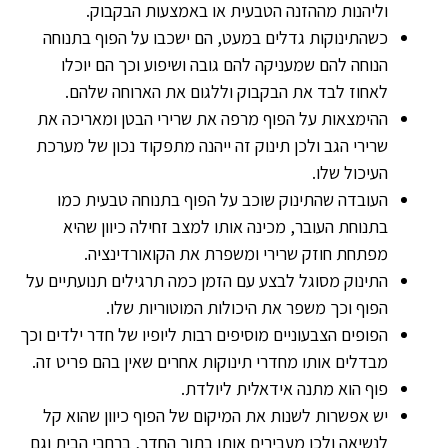
וליהנות מההזנה הטבעית או באמצעות הבקבוק.
כשהתינוקות גדלים במעט, הם ישכבו על הפוף בתנוחה
הנוחה להם שמעניקה להם גובה ושיפוע וכך הם יוכלו
לאחוז לבד את הבקבוק וללגום את הארוחה שלהם.
ההימצאות על הפוף מרפה את שרירי הבטן ומאריכה את
שרירי הגב ולכן תינוק זה ייהנה מתפקוד נכון של מערכת
העיכול שלו.
העובדה שהתינוק שוכב על הפוף בתנוחה טבעית כמו
בתנוחת העובר, מכינה אותו למצב זחילה כיוון שהיא
מפתחת חוזק שרירי ומשפרת את הקואורדינציה.
התינוק מסוגל לבצע עם הזמן כמה תרגילים תנועתיים על
הפוף וכך משפר את היכולות המוטוריות שלו.
הפופים הצבעוניים מוסיפים רבות ליופיו של חדר ילדים וכך
מבדלים אותו מחדרי תינוקות אחרים שאין בהם פריט זה.
פוף הוא מתנה אידאלית ליולדת.
יש אפשרות לשנות את המיקום של הפוף כיוון שהוא קל
לנשיאה ולכן מעבירים אותו בתוך החדר, ברחבי הבית וגם