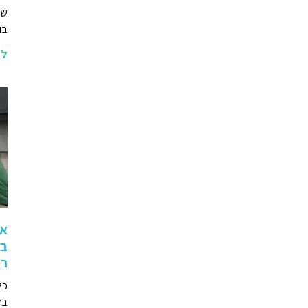
שא
בו
לה
אי
בז
רו
כל
בל