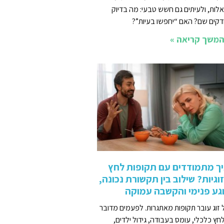
לות, ולעיתים גם חשש טבעי: מה בדיוק
דקים שם? האם “יחפשו בעיות”?
משך קריאה »
ך מתמודדים עם תקופות לחץ
וגיות? שילוב בין תקשורת נכונה,
גע פנימי והקשבה עמוקה
 זוג עובר תקופות מאתגרות. לפעמים מדובר
חץ כלכלי, עומס בעבודה, גידול ילדים,