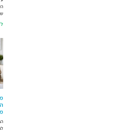
הי
שא
לה
מה
הת
מת
הר
לה