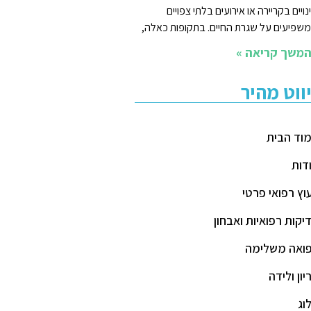
נויים בקריירה או אירועים בלתי צפויים
שפיעים על שגרת החיים. בתקופות כאלה,
משך קריאה »
יווט מהיר
וד הבית
דות
עוץ רפואי פרטי
יקות רפואיות ואבחון
ואה משלימה
יון ולידה
וג