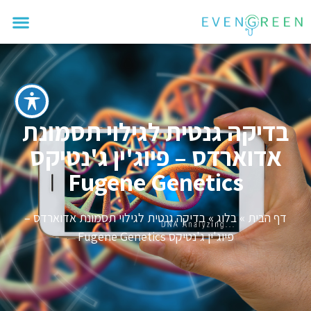
בדיקה גנטית לגילוי תסמונת
אדוארדס – פיוג'ין ג'נטיקס
Fugene Genetics
דף הבית
»
בלוג
»
בדיקה גנטית לגילוי תסמונת אדוארדס –
פיוג'ין ג'נטיקס Fugene Genetics