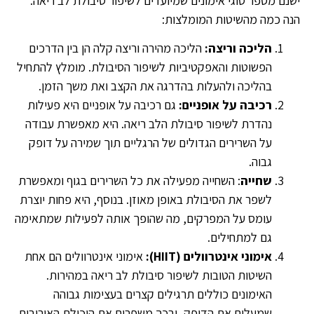
ישנם מספר סוגי אימונים שמיועדים לשיפור סיבולת לב ריאה.
הנה כמה מהשיטות המומלצות:
הליכה וריצה:
הליכה מהירה וריצה קלה הן בין הדרכים
הפשוטות והאפקטיביות לשיפור הסיבולת. מומלץ להתחיל
בהליכה ולהעלות בהדרגה את הקצב ואת משך הזמן.
רכיבה על אופניים:
גם רכיבה על אופניים היא פעילות
נהדרת לשיפור סיבולת הלב ריאה. היא מאפשרת עבודה
על השרירים הגדולים של הרגליים תוך שמירה על דופק
גבוה.
שחייה
: השחייה מפעילה את כל השרירים בגוף ומאפשרת
לשפר את הסיבולת באופן מאוזן. בנוסף, היא פחות יוצרת
עומס על המפרקים, מה שהופך אותה לפעילות שמתאימה
גם למתחילים.
אימוני אינטרוולים (HIIT):
אימוני אינטרוולים הם אחת
השיטות הטובות לשיפור סיבולת לב ריאה במהירות.
האימונים כוללים תרגילים קצרים בעצימות גבוהה
שמעלים את הדופק, ובכך משפרים את היכולת האירובית